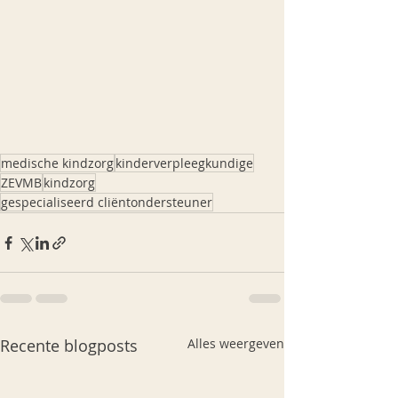
medische kindzorg
kinderverpleegkundige
ZEVMB
kindzorg
gespecialiseerd cliëntondersteuner
Recente blogposts
Alles weergeven