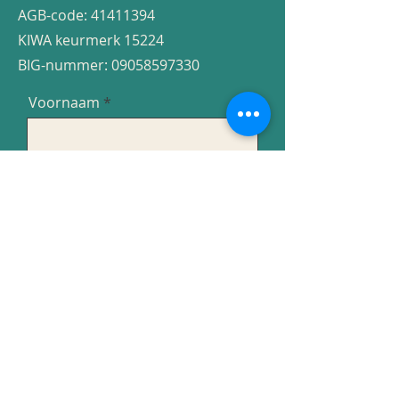
AGB-code:
41411394
KIWA keurmerk 15224
BIG-nummer:
​​09058597330
Voornaam
Achternaam
Email
Bericht