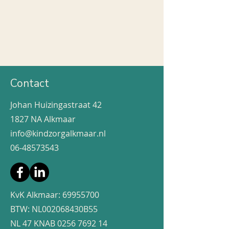
Contact
Johan Huizingastraat 42
1827 NA Alkmaar
info@kindzorgalkmaar.nl
06-48573543
KvK Alkmaar:
69955700
BTW: NL002068430B55
NL 47 KNAB
0256 7692 14