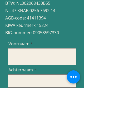
BTW: NL002068430B55
NL 47 KNAB
0256 7692 14
AGB-code:
41411394
KIWA keurmerk 15224
BIG-nummer:
​​09058597330
Voornaam
Achternaam
Email
Bericht