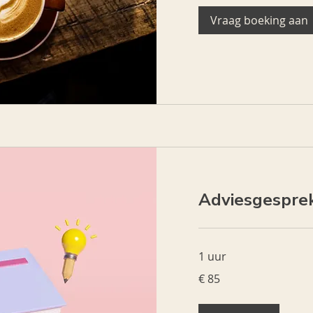
Vraag boeking aan
Adviesgesprek
1 uur
85
€ 85
euro