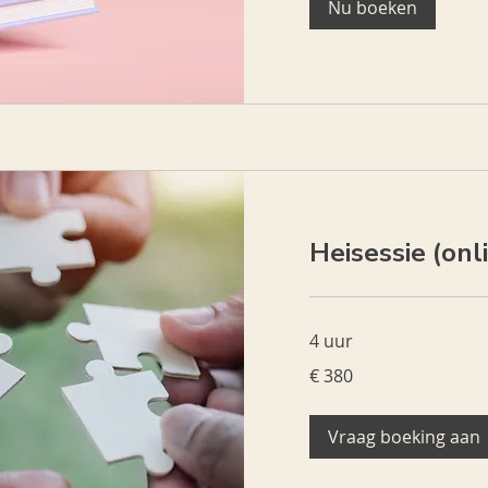
Nu boeken
Heisessie (onli
4 uur
380
€ 380
euro
Vraag boeking aan