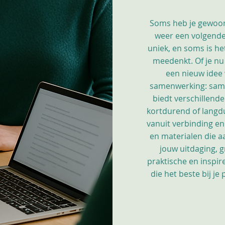
Soms heb je gewoon
weer een volgende 
uniek, en soms is h
meedenkt. Of je nu
een nieuw idee 
samenwerking: sam
biedt verschillend
kortdurend of langdur
vanuit verbinding en
en materialen die a
jouw uitdaging, 
praktische en inspi
die het beste bij j