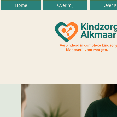
Home
Over mij
Over K