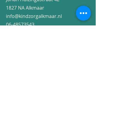
1827 NA Alkmaar
info@kindzorgalkmaar.nl
06-48573543
KvK Alkmaar:
69955700
BTW: NL002068430B55
NL 47 KNAB
0256 7692 14
AGB-code:
41411394
KIWA keurmerk 15224
BIG-nummer:
​​09058597330
Voornaam