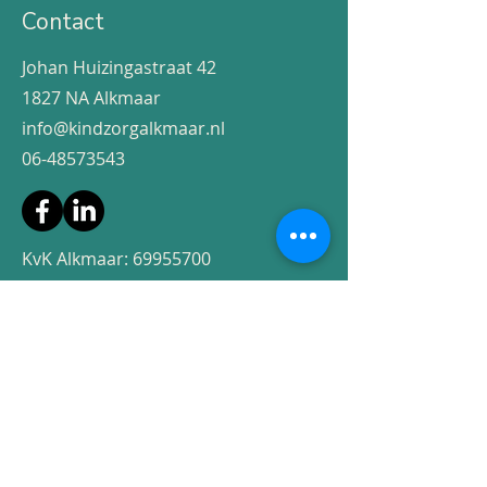
Contact
Johan Huizingastraat 42
1827 NA Alkmaar
info@kindzorgalkmaar.nl
06-48573543
KvK Alkmaar:
69955700
BTW: NL002068430B55
NL 47 KNAB
0256 7692 14
AGB-code:
41411394
KIWA keurmerk 15224
BIG-nummer:
​​09058597330
Voornaam