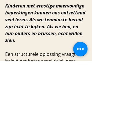
Kinderen met ernstige meervoudige 
beperkingen kunnen ons ontzettend 
veel leren. Als we tenminste bereid 
zijn écht te kijken. Als we hen, en 
hun ouders én brussen, écht willen 
zien.
Een structurele oplossing vraagt om 
beleid dat beter aansluit bij deze 
kinderen. Eén van de mogelijkheden 
is het ontwikkelen van een specifiek 
zorgprofiel binnen de Wlz, gericht op 
kinderen met complexe, levenslange 
zorgvragen. Een profiel dat recht 
doet aan hun 24/7 zorg- en 
ondersteuningsbehoefte en aan de 
specialistische inzet die dat vergt. 
Zolang deze kinderen worden 